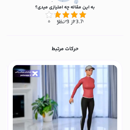
به این مقاله چه امتیازی میدی؟
3.7 از 3 نظر
۵
۴
۳
۲
۱
حرکات مرتبط