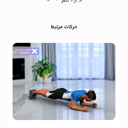
5 از 1 نظر
۵
۴
۳
۲
۱
حرکات مرتبط