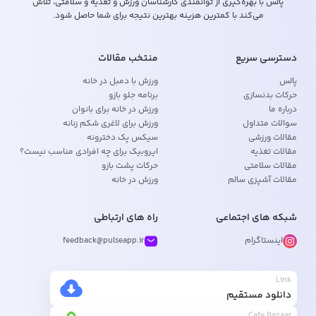
پالس با بهره‌گیری از توانمندی کارشناسان ورزش و تغذیه و سلامتی، تلاش
می‌کند با کمترین هزینه بهترین نتیجه برای شما حاصل شود.
دسترسی سریع
منتخب مقالات
پالس
ورزش با دمبل در خانه
حرکات بدنسازی
برنامه جلو بازو
درباره ما
ورزش در خانه برای بانوان
سوالات متداول
ورزش برای لاغری شکم زنانه
مقالات ورزشی
سیکس پک دخترونه
مقالات تغذیه
ایروبیک برای چه افرادی مناسب نیست؟
مقالات سلامتی
حرکات پشت بازو
مقالات آشپزی سالم
ورزش در خانه
شبکه های اجتماعی
راه های ارتباطی
اینستاگرام
feedback@pulseapp.ir
Link
دانلود مستقیم
Cafe Bazaar