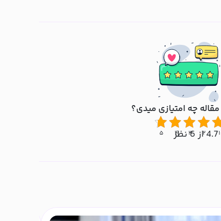
مقاله چه امتیازی میدی؟
4.7 از 6 نظر
۵
۴
۳
۲
۱