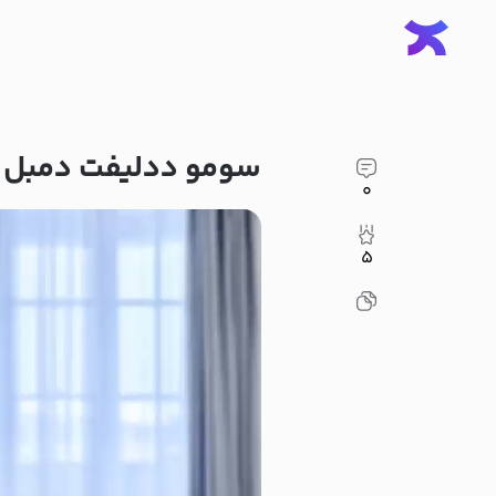
سومو ددلیفت دمبل
۰
۵