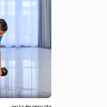
حرکت ددلیفت ساق پا با دمبل