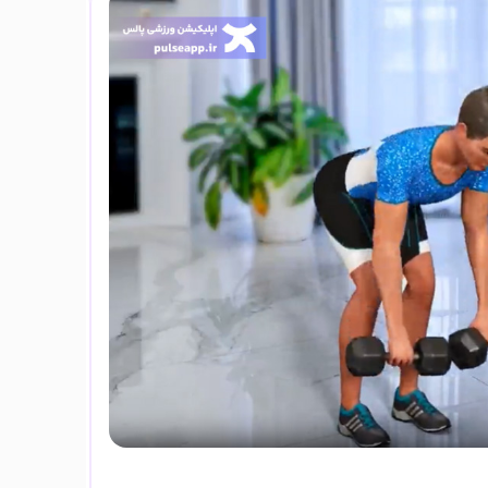
حرکت ددلیف