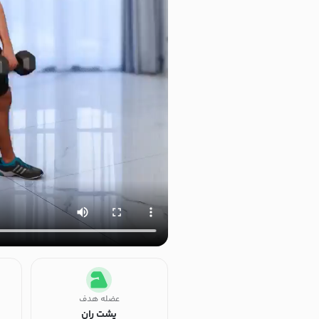
عضله هدف
پشت ران