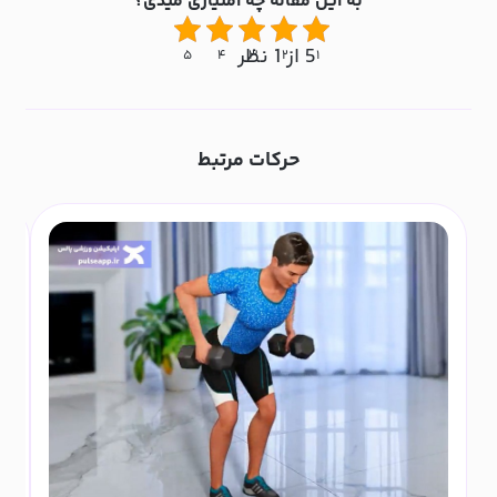
به این مقاله چه امتیازی میدی؟
5 از 1 نظر
۵
۴
۳
۲
۱
حرکات مرتبط