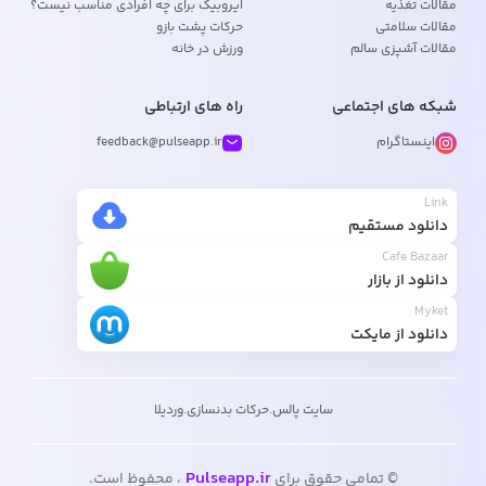
مقالات تغذیه
ایروبیک برای چه افرادی مناسب نیست؟
مقالات سلامتی
حرکات پشت بازو
مقالات آشپزی سالم
ورزش در خانه
شبکه های اجتماعی
راه های ارتباطی
اینستاگرام
feedback@pulseapp.ir
Link
دانلود مستقیم
Cafe Bazaar
دانلود از بازار
Myket
دانلود از مایکت
سایت پالس
.
حرکات بدنسازی
.
وردیلا
Pulseapp.ir
© تمامی حقوق برای
، محفوظ است.