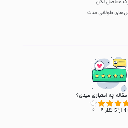
رک مفاصل لگن
‌های طولانی مدت
مقاله چه امتیازی میدی؟
4 از 5 نظر
۵
۴
۳
۲
۱