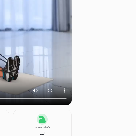
عضله هدف
لت