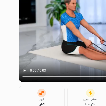
سطح تمرین
ابزار
متوسط
کش