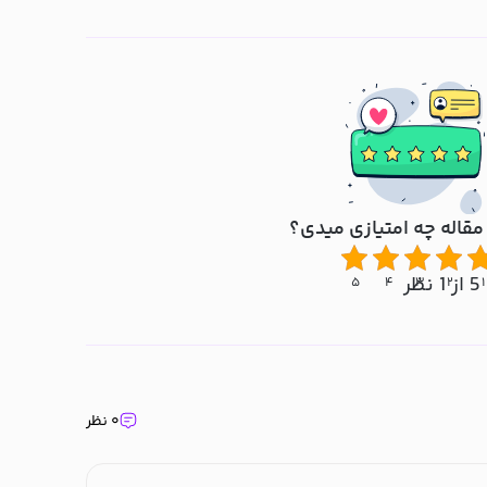
مقاله چه امتیازی میدی؟
5 از 1 نظر
۵
۴
۳
۲
۱
۰ نظر