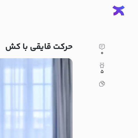
حرکت قایقی با کش
۰
۵