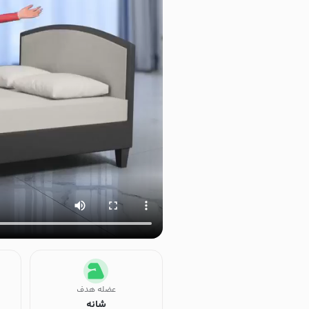
عضله هدف
شانه