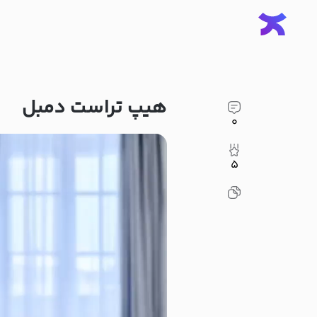
هیپ تراست دمبل
۰
۵