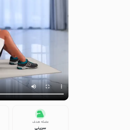
عضله هدف
سرینی