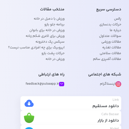
دسترسی سریع
منتخب مقالات
پالس
ورزش با دمبل در خانه
حرکات بدنسازی
برنامه جلو بازو
درباره ما
ورزش در خانه برای بانوان
سوالات متداول
ورزش برای لاغری شکم زنانه
مقالات ورزشی
سیکس پک دخترونه
مقالات تغذیه
ایروبیک برای چه افرادی مناسب نیست؟
مقالات سلامتی
حرکات پشت بازو
مقالات آشپزی سالم
ورزش در خانه
شبکه های اجتماعی
راه های ارتباطی
اینستاگرام
feedback@pulseapp.ir
Link
دانلود مستقیم
Cafe Bazaar
دانلود از بازار
Myket