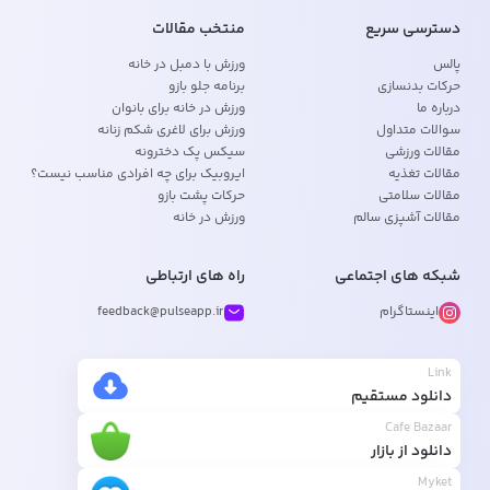
دسترسی سریع
منتخب مقالات
پالس
ورزش با دمبل در خانه
حرکات بدنسازی
برنامه جلو بازو
درباره ما
ورزش در خانه برای بانوان
سوالات متداول
ورزش برای لاغری شکم زنانه
مقالات ورزشی
سیکس پک دخترونه
مقالات تغذیه
ایروبیک برای چه افرادی مناسب نیست؟
مقالات سلامتی
حرکات پشت بازو
مقالات آشپزی سالم
ورزش در خانه
شبکه های اجتماعی
راه های ارتباطی
اینستاگرام
feedback@pulseapp.ir
Link
دانلود مستقیم
Cafe Bazaar
دانلود از بازار
Myket