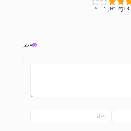
3 از 2 نظر
۵
۴
۳
۲
۱
۰ نظر
ایمیل