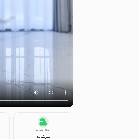
عضله هدف
سرشانه