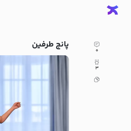
پانچ طرفین
۰
۳