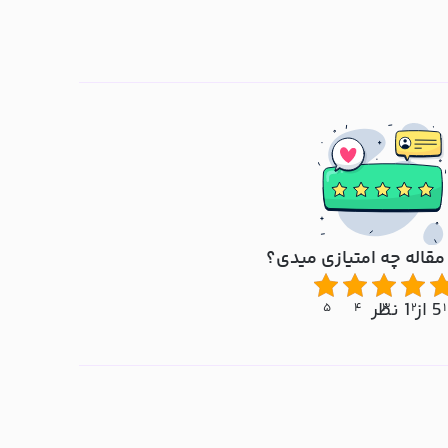
مقاله چه امتیازی میدی؟
5 از 1 نظر
۵
۴
۳
۲
۱