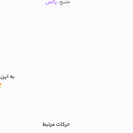
منبع:
پالس
به این 
حرکات مرتبط