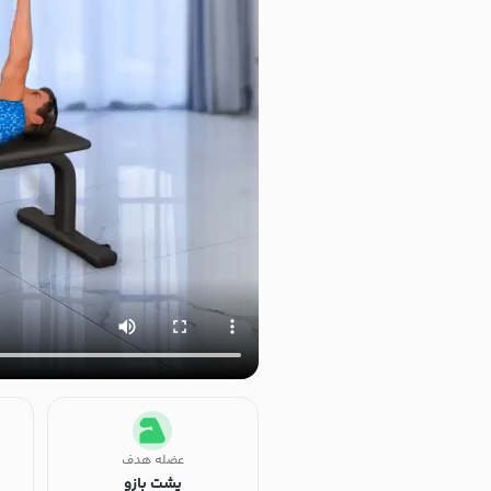
عضله هدف
پشت بازو