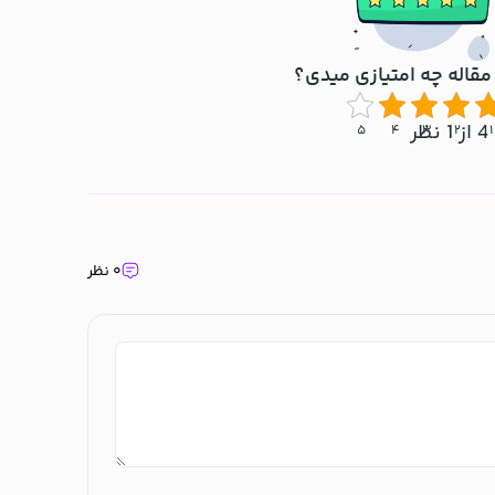
مقاله چه امتیازی میدی؟
4 از 1 نظر
۵
۴
۳
۲
۱
۰ نظر