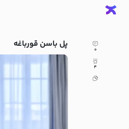
پل باسن قورباغه
۰
۴