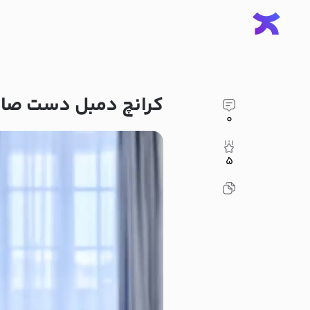
کرانچ دمبل دست صا
۰
۵