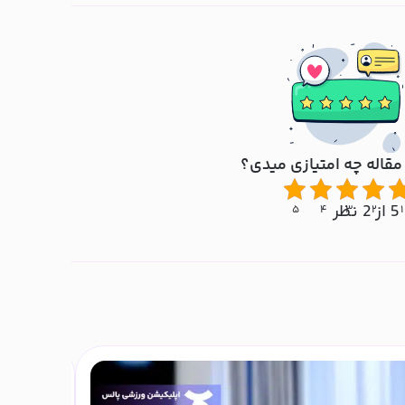
مقاله چه امتیازی میدی؟
5 از 2 نظر
۵
۴
۳
۲
۱