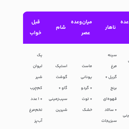
عده
میان‌وعده
قبل
ناهار
شام
عصر
خواب
سینه
یک
مرغ
ماست
استیک
لیوان
گریل +
یونانی
گوشت
شیر
برنج
+ گردو
گاو +
کم‌چرب
قهوه‌ای
+ توت
سیب‌زمینی
+ ۱ عدد
+ سالاد
خشک
شیرین
تخم‌مرغ
ینی
سبزیجات
آب‌پز