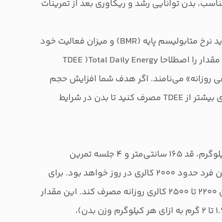
ناسب، بدن توانایی رشد و ریکاوری بعد از تمرینات
برای محاسبه کالری روزانه ابتدا باید نرخ متابولیسم پایه (BMR) و میزان فعالیت خود
را در نظر بگیرید. مجموع این دو مقدار را اصطلاحا TDEE )Total Daily Energy
نرژی مصرفی روزانه» می‌نامند. اگر هدف شما افزایش حجم
است، باید روزانه ۲۰۰ تا ۵۰۰ کالری بیشتر از TDEE مصرف کنید تا بدن در شرایط
فرض کنید یک خانم با وزن ۶۰ کیلوگرم، قد ۱۶۵ سانتی‌متر و ۴ جلسه تمرین
بدنسازی در هفته دارد. TDEE این فرد حدود ۲۰۰۰ کالری در روز خواهد بود. برای
افزایش حجم عضلانی، او باید بین ۲۲۰۰ تا ۲۵۰۰ کالری روزانه مصرف کند. این مقدار
باید از ترکیب متعادل پروتئین (۱.۶ تا ۲ گرم به ازای هر کیلوگرم وزن بدن)،