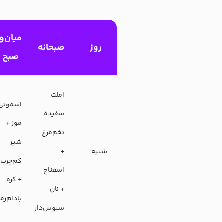
میان‌و
روز
صبحانه
صبح
املت
اسموتی
سفیده
موز +
تخم‌مرغ
شیر
شنبه
+
کم‌چرب
اسفناج
+ کره
+ نان
بادام‌زم
سبوس‌دار