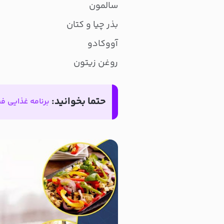
سالمون
بذر چیا و کتان
آووکادو
روغن زیتون
حتما بخوانید:
برنامه غذایی ف