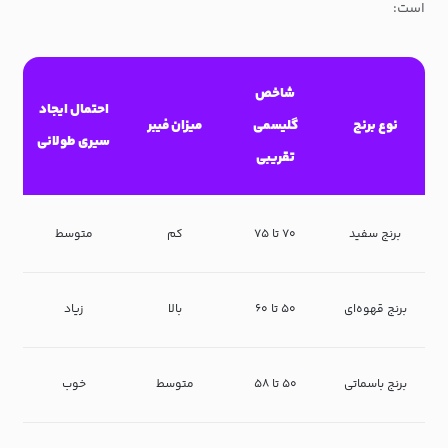
است:
شاخص
احتمال ایجاد
نوع برنج
گلیسمی
میزان فیبر
سیری طولانی
تقریبی
برنج سفید
۷۰ تا ۷۵
کم
متوسط
برنج قهوه‌ای
۵۰ تا ۶۰
بالا
زیاد
برنج باسماتی
۵۰ تا ۵۸
متوسط
خوب