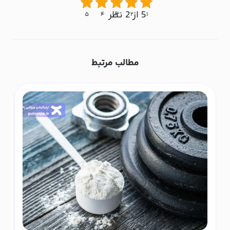
5 از 2 نظر
۵
۴
۳
۲
۱
مطالب مرتبط