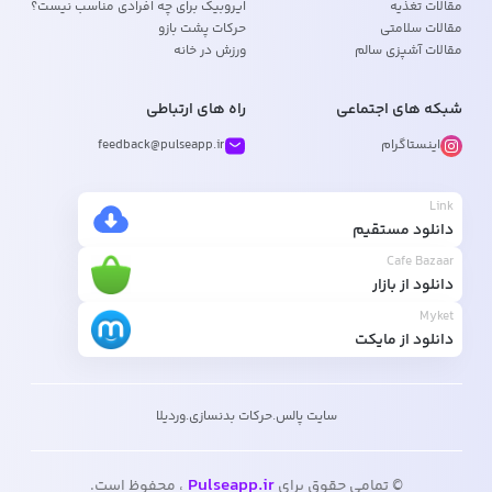
مقالات تغذیه
ایروبیک برای چه افرادی مناسب نیست؟
مقالات سلامتی
حرکات پشت بازو
مقالات آشپزی سالم
ورزش در خانه
شبکه های اجتماعی
راه های ارتباطی
اینستاگرام
feedback@pulseapp.ir
Link
دانلود مستقیم
Cafe Bazaar
دانلود از بازار
Myket
دانلود از مایکت
سایت پالس
.
حرکات بدنسازی
.
وردیلا
Pulseapp.ir
© تمامی حقوق برای
، محفوظ است.