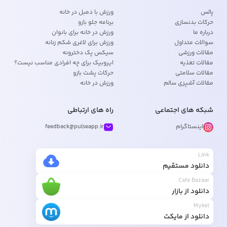
پالس
ورزش با دمبل در خانه
حرکات بدنسازی
برنامه جلو بازو
درباره ما
ورزش در خانه برای بانوان
سوالات متداول
ورزش برای لاغری شکم زنانه
مقالات ورزشی
سیکس پک دخترونه
مقالات تغذیه
ایروبیک برای چه افرادی مناسب نیست؟
مقالات سلامتی
حرکات پشت بازو
مقالات آشپزی سالم
ورزش در خانه
شبکه های اجتماعی
راه های ارتباطی
اینستاگرام
feedback@pulseapp.ir
Link
دانلود مستقیم
Cafe Bazaar
دانلود از بازار
Myket
دانلود از مایکت