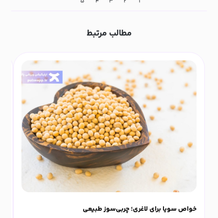
۵
۴
۳
۲
۱
مطالب مرتبط
خواص سویا برای لاغری؛ چربی‌سوز طبیعی
پو