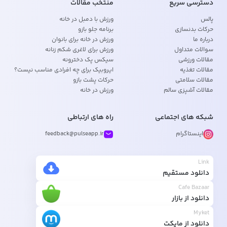
دسترسی سریع
منتخب مقالات
پالس
ورزش با دمبل در خانه
حرکات بدنسازی
برنامه جلو بازو
درباره ما
ورزش در خانه برای بانوان
سوالات متداول
ورزش برای لاغری شکم زنانه
مقالات ورزشی
سیکس پک دخترونه
مقالات تغذیه
ایروبیک برای چه افرادی مناسب نیست؟
مقالات سلامتی
حرکات پشت بازو
مقالات آشپزی سالم
ورزش در خانه
شبکه های اجتماعی
راه های ارتباطی
اینستاگرام
feedback@pulseapp.ir
Link
دانلود مستقیم
Cafe Bazaar
دانلود از بازار
Myket
دانلود از مایکت