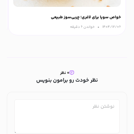
خواص سویا برای لاغری؛ چربی‌سوز طبیعی
پو
۱۴۰۴/۱۲/۰۶
خواندن ۶ دقیقه‌
۰۵
۰ نظر
نظر خودت رو برامون بنویس