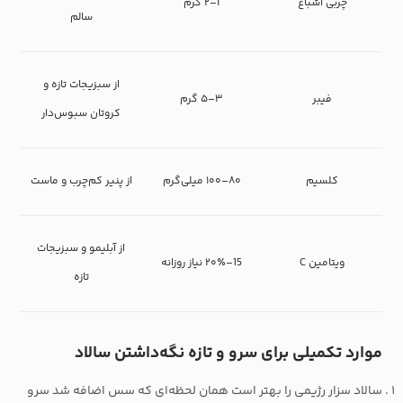
چربی اشباع
۱–۲ گرم
سالم
از سبزیجات تازه و
فیبر
۳–۵ گرم
کروتان سبوس‌دار
کلسیم
۸۰–۱۰۰ میلی‌گرم
از پنیر کم‌چرب و ماست
از آبلیمو و سبزیجات
ویتامین C
15–۲۰٪ نیاز روزانه
تازه
موارد تکمیلی برای سرو و تازه نگه‌داشتن سالاد
سالاد سزار رژیمی را بهتر است همان لحظه‌ای که سس اضافه شد سرو