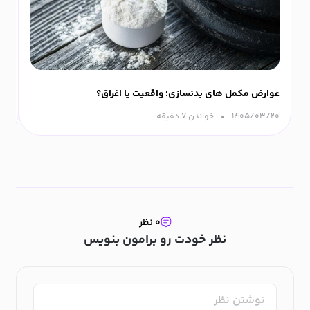
عوارض مکمل های بدنسازی؛ واقعیت یا اغراق؟
ورزش
۱۴۰۵/۰۳/۲۰
خواندن ۷ دقیقه‌
۰۹
۰ نظر
نظر خودت رو برامون بنویس