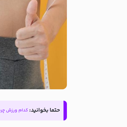
حتما بخوانید:
کدام ورزش چرب