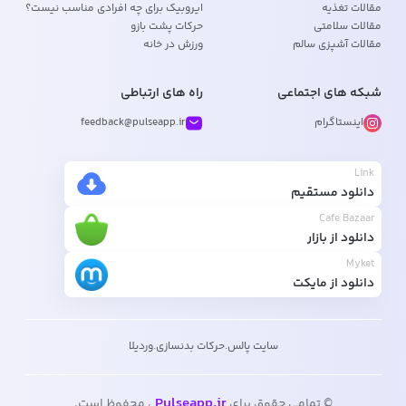
مقالات تغذیه
ایروبیک برای چه افرادی مناسب نیست؟
مقالات سلامتی
حرکات پشت بازو
مقالات آشپزی سالم
ورزش در خانه
شبکه های اجتماعی
راه های ارتباطی
اینستاگرام
feedback@pulseapp.ir
Link
دانلود مستقیم
Cafe Bazaar
دانلود از بازار
Myket
دانلود از مایکت
سایت پالس
.
حرکات بدنسازی
.
وردیلا
Pulseapp.ir
© تمامی حقوق برای
، محفوظ است.