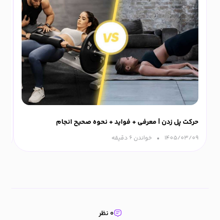
حرکت پل زدن | معرفی + فواید + نحوه صحیح انجام
ورزش
۱۴۰۵/۰۳/۰۹
خواندن ۶ دقیقه‌
۰۹
۰ نظر