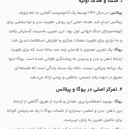
۱. منشا و هدف اولیه
پیلاتس
: در سال ۱۹۲۶ توسط یک آناتومیست آلمانی به نام جوزف
پیلاتس ابداع شد. هدف اصلی این روش، تقویت بدن و توانبخشی برای
کهنه‌سربازان جنگ جهانی اول بود. این تمرین به‌سرعت گسترش یافت
و به ابزاری برای تقویت عضلات مرکزی و افزایش استقامت تبدیل شد.
یوگا
: یک تمرین معنوی با قدمتی چند صد ساله است که برای تقویت
ارتباط ذهن و بدن و رسیدن به روشنگری طراحی شده است. یوگا تنها
یک برنامه ورزشی نیست، بلکه یک سبک زندگی است که فلسفه‌ای
عمیق در جهت رشد جسمی، عاطفی و روحی ارائه می‌دهد.
۲. تمرکز اصلی در یوگا و پیلاتس
یوگا
: بهبود انعطاف‌پذیری، تعادل و قدرت از طریق آگاهی از ارتباط
بین ذهن، بدن و تنفس. بسیاری از جلسات یوگا با یک مدیتیشن کوتاه
برای تکمیل تمرین به پایان می‌رسند.