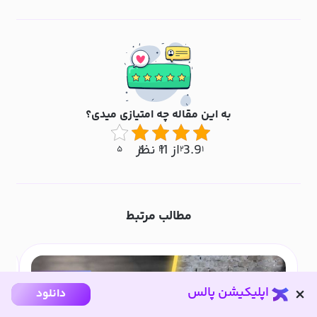
به این مقاله چه امتیازی میدی؟
3.9 از 11 نظر
۵
۴
۳
۲
۱
مطالب مرتبط
اپلیکیشن پالس
دانلود