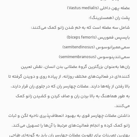
عضله پهن داخلی (Vastus medialis)
پشت ران (همسترینگ):
شامل سه عضله است که به خم شدن زانو کمک می‌کنند:
بایسپس فموریس (biceps femoris)
سمی‌ممبرانوسوس (semitendinosus)
سمی‌تندینوسوس (semimembranosus)
ران‌ها به‌عنوان بزرگترین گروه عضلانی بدن انسان، نقش تعیین
کننده‌ای در فعالیت‌های مختلف روزانه، از پیاده روی و دویدن گرفته تا
بالا رفتن از پله‌ها دارند. عضلات چهارسر ران که در جلوی ران قرار دارند،
به طور هماهنگ به بالا بردن ران و صاف کردن و کشیدن زانو کمک
می‌کنند.
داشتن عضلات چهارسر قوی به بهبود انعطاف‌پذیری ناحیه لگن و ثبات
زانو کمک کرده و انجام فعالیت‌های مرتبط با آن‌ها را تسهیل می‌کند.
بهترین تمرینات برای تقویت عضلات چهارسر ران باید به گونه‌ای طراحی