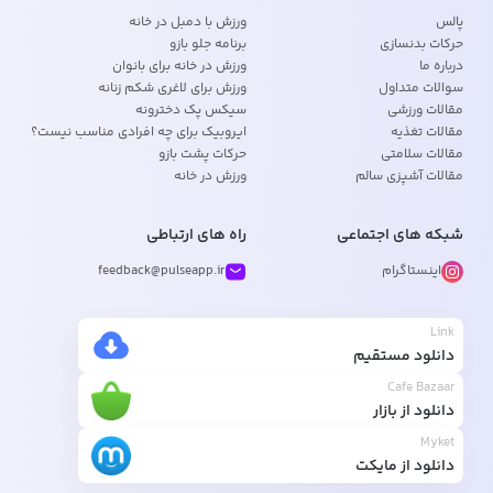
پالس
ورزش با دمبل در خانه
حرکات بدنسازی
برنامه جلو بازو
درباره ما
ورزش در خانه برای بانوان
سوالات متداول
ورزش برای لاغری شکم زنانه
مقالات ورزشی
سیکس پک دخترونه
مقالات تغذیه
ایروبیک برای چه افرادی مناسب نیست؟
مقالات سلامتی
حرکات پشت بازو
مقالات آشپزی سالم
ورزش در خانه
شبکه های اجتماعی
راه های ارتباطی
اینستاگرام
feedback@pulseapp.ir
Link
دانلود مستقیم
Cafe Bazaar
دانلود از بازار
Myket
دانلود از مایکت