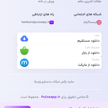
مقالات آشپزی سالم
ورزش در خانه
شبکه های اجتماعی
راه های ارتباطی
اینستاگرام
feedback@pulseapp.ir
Link
دانلود مستقیم
Cafe Bazaar
دانلود از بازار
Myket
دانلود از مایکت
سایت پالس
.
حرکات بدنسازی
.
وردیلا
Pulseapp.ir
© تمامی حقوق برای
، محفوظ است.