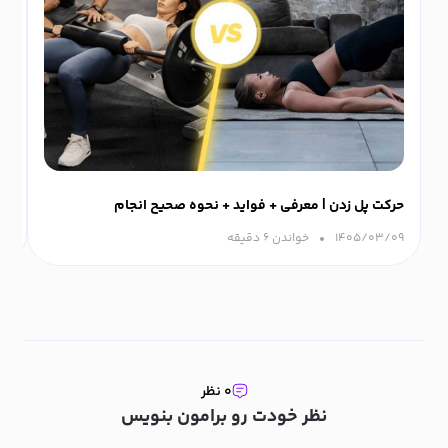
حرکت پل زدن | معرفی + فواید + نحوه صحیح انجام
ورزش
۱۴۰۵/۰۳/۰۹
خواندن ۶ دقیقه‌
۰۹
۰ نظر
نظر خودت رو برامون بنویس