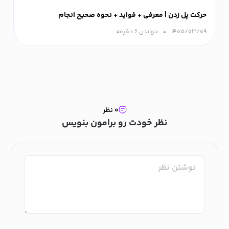
حرکت پل زدن | معرفی + فواید + نحوه صحیح انجام
ورزش
۱۴۰۵/۰۳/۰۹
خواندن ۶ دقیقه‌
۰۹
۰ نظر
نظر خودت رو برامون بنویس