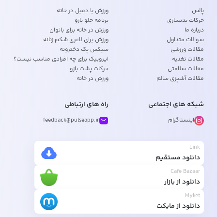
پالس
ورزش با دمبل در خانه
حرکات بدنسازی
برنامه جلو بازو
درباره ما
ورزش در خانه برای بانوان
سوالات متداول
ورزش برای لاغری شکم زنانه
مقالات ورزشی
سیکس پک دخترونه
مقالات تغذیه
ایروبیک برای چه افرادی مناسب نیست؟
مقالات سلامتی
حرکات پشت بازو
مقالات آشپزی سالم
ورزش در خانه
شبکه های اجتماعی
راه های ارتباطی
اینستاگرام
feedback@pulseapp.ir
Link
دانلود مستقیم
Cafe Bazaar
دانلود از بازار
Myket
دانلود از مایکت