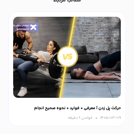
مطالب مرتبط
حرکت پل زدن | معرفی + فواید + نحوه صحیح انجام
ورزش
۱۴۰۵/۰۳/۰۹
خواندن ۶ دقیقه‌
۰۹