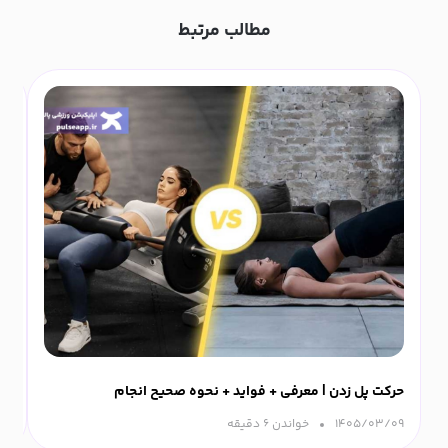
مطالب مرتبط
حرکت پل زدن | معرفی + فواید + نحوه صحیح انجام
اس
۱۴۰۵/۰۳/۰۹
خواندن ۶ دقیقه‌
۲۷