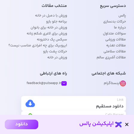
دسترسی سریع
منتخب مقالات
پالس
ورزش با دمبل در خانه
حرکات بدنسازی
برنامه جلو بازو
درباره ما
ورزش در خانه برای بانوان
سوالات متداول
ورزش برای لاغری شکم زنانه
مقالات ورزشی
سیکس پک دخترونه
مقالات تغذیه
ایروبیک برای چه افرادی مناسب نیست؟
مقالات سلامتی
حرکات پشت بازو
مقالات آشپزی سالم
ورزش در خانه
شبکه های اجتماعی
راه های ارتباطی
اینستاگرام
feedback@pulseapp.ir
Link
دانلود مستقیم
Cafe Bazaar
دانلود از بازار
اپلیکیشن پالس
دانلود
Myket