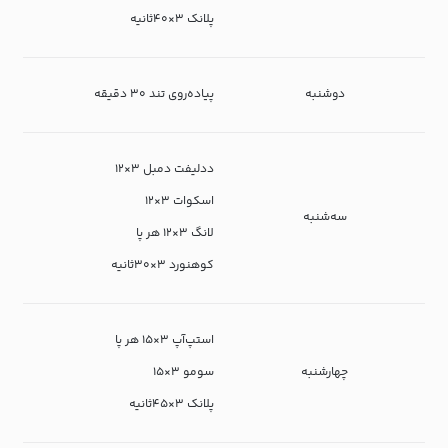
پلانک ۳×۴۰ثانیه
دوشنبه
پیاده‌روی تند ۳۰ دقیقه
ددلیفت دمبل ۳×۱۲
اسکوات ۳×۱۲
سه‌شنبه
لانگ ۳×۱۲ هر پا
کوهنورد ۳×۳۰ثانیه
استپ‌آپ ۳×۱۵ هر پا
چهارشنبه
سومو ۳×۱۵
پلانک ۳×۴۵ثانیه