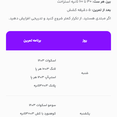
بین هر ست:
۳۰ تا ۶۰ ثانیه استراحت
بعد از تمرین:
۵ دقیقه کشش
اگر مبتدی هستید، از تکرار کمتر شروع کنید و تدریجی افزایش دهید.
روز
برنامه تمرین
اسکوات ۳×۱۲
لانگ ۳×۱۰ هر پا
شنبه
استپ‌آپ ۳×۱۲ هر پا
پلانک ۳×۳۰ثانیه
سومو اسکوات ۳×۱۲
یکشنبه
کوهنورد با کش ۳×۳۰ثانیه