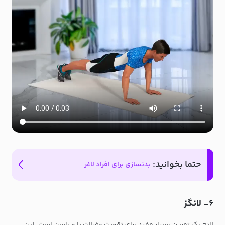
حتما بخوانید:
بدنسازی برای افراد لاغر
۶- لانگز