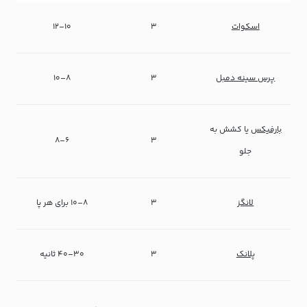
اسکوات
۳
۱۰–۱۲
پرس سینه دمبل
۳
۸–۱۰
بارفیکس
یا کشش به
۶–۸
۳
جلو
لانگز
۳
۸–۱۰ برای هر پا
پلانک
۳
۳۰–۴۰ ثانیه