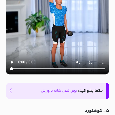
حتما بخوانید:
پهن شدن شانه با ورزش
۵- کوهنورد