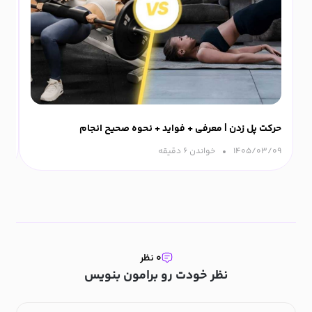
حرکت پل زدن | معرفی + فواید + نحوه صحیح انجام
ورزش
۱۴۰۵/۰۳/۰۹
خواندن ۶ دقیقه‌
۰۹
۰ نظر
نظر خودت رو برامون بنویس