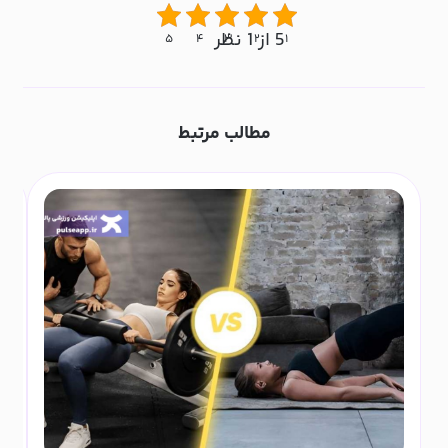
5 از 1 نظر
۵
۴
۳
۲
۱
مطالب مرتبط