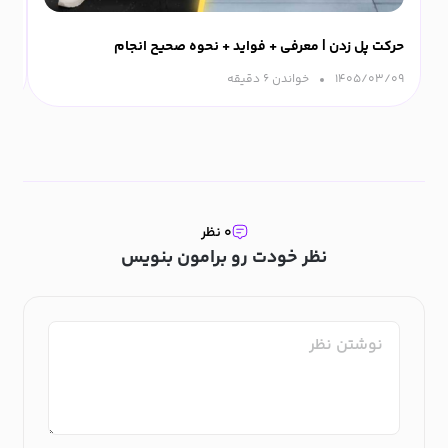
حرکت پل زدن | معرفی + فواید + نحوه صحیح انجام
ورزش
۱۴۰۵/۰۳/۰۹
خواندن ۶ دقیقه‌
۰۹
۰ نظر
نظر خودت رو برامون بنویس