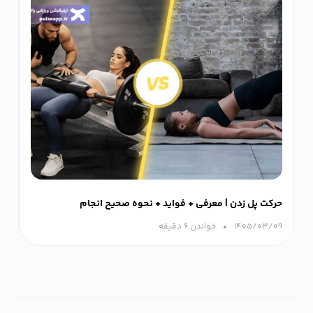
حرکت پل زدن | معرفی + فواید + نحوه صحیح انجام
ورزش
۱۴۰۵/۰۳/۰۹
خواندن ۶ دقیقه‌
۰۹