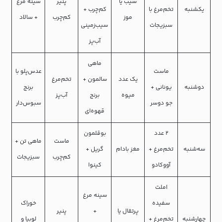
سیب یا
پنیر
سینه مرغ
یکشنبه
تخم‌مرغ با
کم‌چرب +
موز
کم‌چرب
+ سالاد
سبزیجات
سیب‌زمینی
آب‌پز
ماهی
ماست
عدس‌پلو با
یک عدد
سالمون +
تخم‌مرغ
دوشنبه
یونانی +
برنج
میوه
برنج
آب‌پز
جو دوسر
سبوس‌دار
قهوه‌ای
۲ عدد
بوقلمون
ماست
ماهی تن +
سه‌شنبه
تخم‌مرغ +
مغز بادام
گریل +
کم‌چرب
سبزیجات
آووکادو
کینوا
املت
سینه مرغ
سفیده
خوراک
پرتقال یا
+
پنیر
چهارشنبه
تخم‌مرغ +
لوبیا و