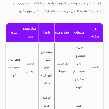
الگو، تعادل بین پروتئین، کربوهیدرات‌های با کیفیت و چربی‌های
مفید رعایت شده تا بدن در مسیر اصلاح ترکیب بدنی قرار بگیرد.
روز
میان‌وعده
صبحانه
میان‌وعده
ناهار
شام
هفته
عصر
۲ عدد
سینه مرغ
تخم‌مرغ +
گریل +
ماهی تن +
نان
یک مشت
ماست
شنبه
برنج
سبزیجات
سبوس‌دار
مغزها
یونانی
قهوه‌ای +
بخارپز
+ خیار و
سالاد
گوجه
گوشت
املت
قرمز