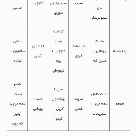
سیب
سیب‌زمینی
کم‌چرب
نان
عدس
تنوری
سبوس‌دار
گوشت
ماست
قرمز
ماهی
یک مشت
تخم‌مرغ
پنجشنبه
یونانی +
کم‌چرب +
سالمون +
گردو
آب‌پز
عسل کم
برنج
سالاد
قهوه‌ای
شام
مرغ یا
املت کامل
سبک:
میوه
بوقلمون
ماست
جمعه
تخم‌مرغ +
تخم‌مرغ یا
فصل
گریل +
یونانی
سبزیجات
پنیر
کینوا
کم‌چرب