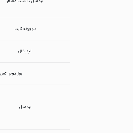
تردمیل با شیب ملایم
دوچرخه ثابت
الپتیکال
روز دوم: تمرینات
تردمیل