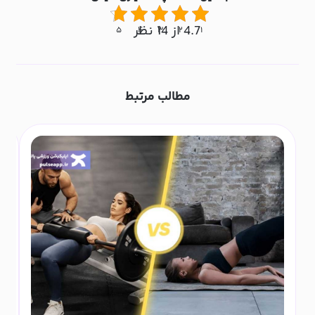
4.7 از 14 نظر
۵
۴
۳
۲
۱
مطالب مرتبط