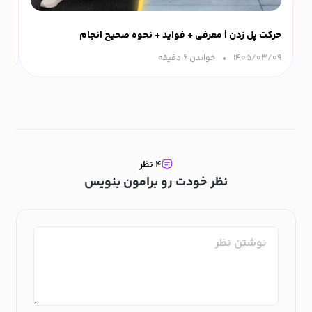
حرکت پل زدن | معرفی + فواید + نحوه صحیح انجام
ورزش
۱۴۰۵/۰۳/۰۹
خواندن ۶ دقیقه‌
۰۹
۴ نظر
نظر خودت رو برامون بنویس