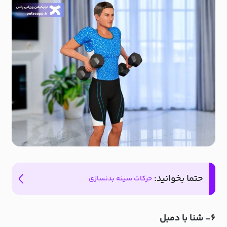
حتما بخوانید:
حرکات سینه بدنسازی
۶- شنا با دمبل